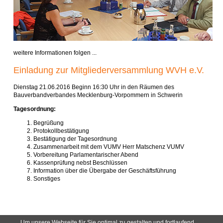
Aktuelles
Positionen
weitere Informationen folgen ...
Einladung zur Mitgliederversammlung WVH e.V.
Handwerksauskunft
Dienstag 21.06.2016 Beginn 16:30 Uhr in den Räumen des
Mitgliederversammlung
Bauverbandverbandes Mecklenburg-Vorpommern in Schwerin
Tagesordnung:
Informationen
Begrüßung
Protokollbestätigung
Bestätigung der Tagesordnung
Politisches
Zusammenarbeit mit dem VUMV Herr Matschenz VUMV
Vorbereitung Parlamentarischer Abend
Kassenprüfung nebst Beschlüssen
Lehrerfortbildung
Information über die Übergabe der Geschäftsführung
Sonstiges
Links
Kalender
Um unsere Webseite für Sie optimal zu gestalten und fortlaufend